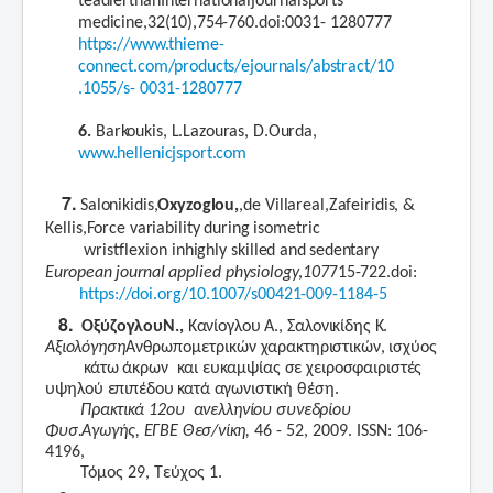
teadier
than
International
journal
sports
medicine,
32(10),
754-760.
doi:
0031- 1280777
https://www.thieme-
connect.com/products/ejournals/abstract/10
.1055/s-
0031-1280777
6
.
Barkoukis, L.
Lazouras, D.
Ourda,
www.hellenicjsport.com
7.
Salonikidis,
Oxyzoglou,
,
de
Villareal,
Zafeiridis,
&
Kellis,
Force
variability
during
isometric
wrist
flexion
in
highly
skilled
a
nd
sedentary
European
journal
applied
physiology
,
107
715-722.
doi:
https://doi.org/10.1007/s00421-
009-1184-5
8.
Οξύζογλου
Ν.,
Κανίογλου
Α.,
Σαλονικίδης
Κ.
Αξιολόγηση
Ανθρωπομετρικών
χαρακτηριστικών,
ισχύος
κάτω
άκρων
και
ευκαμψίας
σε
χειροσφαιριστές
υψηλού
επιπέδου
κατά
αγωνιστική
θέση.
Πρακτικά
12ου
ανελληνίου
συνεδρίου
Φυσ.
Αγωγής,
ΕΓΒΕ
Θεσ/νίκη
,
46 - 52, 2009.
ISSN
: 106-
4196,
Τόμος 29, Τεύχος 1.