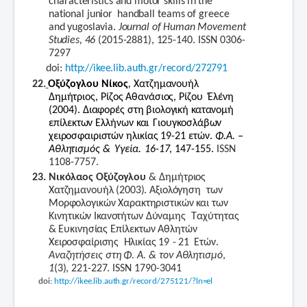
characteristics
and
motor
skills
in
the
national
junior
handball
teams
of
greece
and
yugoslavia.
Journal
of
Human
Movement
Studies,
46
(2015-2881),
125-140.
ISSN 0306-
7297
doi:
http://ikee.lib.auth.gr/record/272791
22.
Οξύζογλου
Νίκος
,
Χατζημανουήλ
Δημήτριος,
Ρίζος
Αθανάσιος,
Ρίζου
Έλένη
(2004).
Διαφορές
στη
βιολογική
κατανομή
επίλεκτων
Ελλήνων
και
Γιουγκοσλάβων
χειροσφαιριστών
ηλικίας
19-21
ετών.
Φ.Α.
–
Αθλητισμός
&
Υγεία.
16-17
,
147-155.
ISSN
1108-7757.
23. Νικόλαος
Οξύζογλου
&
Δημήτριος
Χατζημανουήλ
(2003).
Αξιολόγηση
των
Μορφολογικών
Χαρακτηριστικών
και
των
Κινητικών
Ικανοτήτων
Δύναμης
Ταχύτητας
&
Ευκινησίας
Επίλεκτων
Αθλητών
Χειροσφαίρισης
Ηλικίας
19
-
21
Ετών.
Αναζητήσεις
στη
Φ.
Α.
&
τον
Αθλητισμό
,
1
(3),
221-227.
ISSN
1790-3041
doi:
http://ikee.lib.auth.gr/record/275121/?ln=el