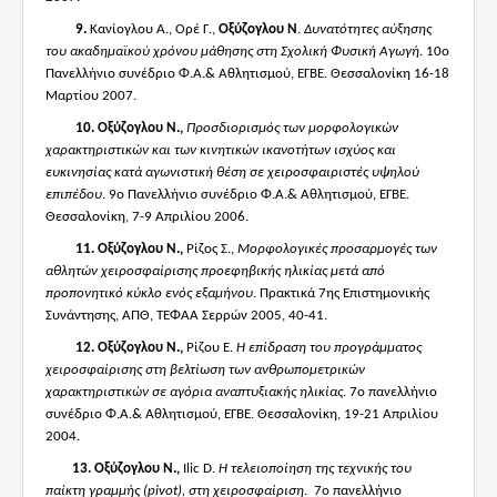
9.
Κανίογλου Α., Ορέ Γ.,
Οξύζογλου Ν
.
Δυνατότητες αύξησης
του ακαδημαϊκού χρόνου μάθησης στη Σχολική Φυσική Αγωγή
. 10ο
Πανελλήνιο συνέδριο Φ.Α.& Αθλητισμού, ΕΓΒΕ. Θεσσαλονίκη 16-18
Μαρτίου 2007.
10.
Οξύζογλου Ν.,
Προσδιορισμός των μορφολογικών
χαρακτηριστικών και των κινητικών ικανοτήτων ισχύος και
ευκινησίας κατά αγωνιστική θέση σε χειροσφαιριστές υψηλού
επιπέδου
. 9ο Πανελλήνιο συνέδριο Φ.Α.& Αθλητισμού, ΕΓΒΕ.
Θεσσαλονίκη, 7-9 Απριλίου 2006.
11.
Οξύζογλου Ν.,
Ρίζος Σ.,
Μορφολογικές προσαρμογές των
αθλητών χειροσφαίρισης προεφηβικής ηλικίας μετά από
προπονητικό κύκλο ενός εξαμήνου
. Πρακτικά 7ης Επιστημονικής
Συνάντησης, ΑΠΘ, ΤΕΦΑΑ Σερρών 2005, 40-41.
12.
Οξύζογλου Ν.,
Ρίζου Ε.
Η επίδραση του προγράμματος
χειροσφαίρισης στη βελτίωση των ανθρωπομετρικών
χαρακτηριστικών σε αγόρια αναπτυξιακής ηλικίας
. 7ο πανελλήνιο
συνέδριο Φ.Α.& Αθλητισμού, ΕΓΒΕ. Θεσσαλονίκη, 19-21 Απριλίου
2004.
13.
Οξύζογλου Ν.,
Ilic D.
Η τελειοποίηση της τεχνικής του
παίκτη γραμμής (pivot), στη χειροσφαίριση
. 7ο πανελλήνιο