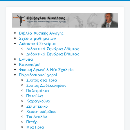
Βιβλία Φυσικής Αγωγής
Σχέδια μαθημάτων
Διδακτικά Σενάρια
Διδακτικά Σενάρια A/θμιας
Διδακτικά Σενάρια Β/θμιας
Έντυπα
Κανονισμοί
Φυσική Αγωγή & Νέο Σχολείο
Παραδοσιακοί χοροί
Συρτός στα Τρία
Συρτός Δωδεκανήσων
Παλαμάκια
Πατούλα
Καραγκούνα
Ζεϊμπέκικο
Χασαποσέρβικο
Τικ Διπλόν
Πιπέρι
Μια Γριά