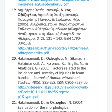
imosieyseis/20september0
5.p
df
19
. Δημήτρης
Χατζημανουήλ,
Νίκος
Οξύζογλου,
Αφροδίτη
Χατζημανουήλ,
Παναγιώτης
Πάντος,
&
Στυλιανός
Ρίζος
(2005).
Ανθρωπομετρικά
Χαρακτηριστικά
Επίλεκτων
Αθλητών
Ομαδικών
Αθλημάτων.
Αναζητήσεις
στη
Φυσική
Αγωγή
&
τον
Αθλητισμό.
3
(2),
131
–
140.
ISSN 1790-
3041
doi:
http://ikee.lib.auth.gr/record/277024/files/A
nthropometrika.pdf
20
.
Hatzimanouil,
D.,
Oxizoglou,
N.
,
Sikaras,
E.,
Hatzimanouil,
A.,
Koronas,
K.,
Tsigilis,
N.,
&
Abatzides,
G.
(2005).
Factors
related
to the
incidence
a
nd
severity
of
injuries
in
team
handball
.
Journal
of
Human
Movement
Studies,
48
(5),
335-352.
ISSN 0306-7297
doi:
http://citeseerx.ist.psu.edu/viewdoc/downlo
ad?doi=10.1.1.611.8695&rep
=re
p1&type=pdf
21
.
Hatzimanouil,
D.,
&
Oxizoglou,
N.
(2004).
Evaluation
of
the
morphological