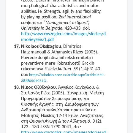
(2006).
Determining-level
handball
players’
morphological
characteristics
and
motor
abilities,
ie
Strength,
agility
and
flexibility,
by
playing
position.
2nd
International
conference
“Management
in
Sport”,
University
in
Belgrade.
420-433.
doi:
http://www.oxyzoglou.com/images/stories/d
imosieyseis/1.pdf
17
. Nikolaos
Oksizoglou
,
Dimitrios
Hatzimanouil
&
Athanasios
Rizos
(2005).
Povrede
donjih
disajnih
ekstremiteta
i
preventivne
mere
(obrazivosti)
Grckih
rukometasa
.Fizicka
Kultura.
59
(1-4):31-40.
doi
:
https
://
scindeks
.
ceon
.
rs
/
article
.
aspx
?
artid
=0350-
38280504031
O
18
.
Νίκος
Οξύζογλου
,
Άγγελος
Κανίογλου,
&
Στυλιανός
Ρίζος
(2005).
Συγκριτική
Μελέτη
Προγραμμάτων
Χειροσφαίρισης
και
Φυσικής
Αγωγής
στη
Διαμόρφωση
των
Ανθρωπομετρικών
Χαρακτηριστικών
σε
Μαθητές
Ηλικίας
12-14
Ετών.
Αναζητήσεις
στη
Φυσική
Αγωγή
&
τον
Αθλητισμό
.
3
(2),
123
-
130.
ISSN
1790-3041,
d
o
i:
http://www.oxyzoglou.com/images/stories/d