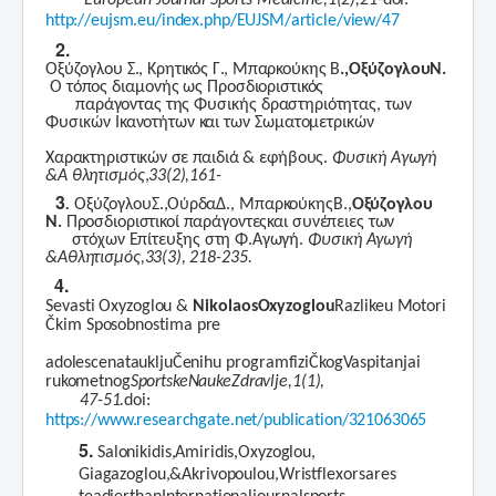
European
Journal
Sports
Medicine,
1(2),
21-
doi:
http://eujsm.eu/index.php/EUJSM/article/view/47
2.
Οξύζογλου
Σ.,
Κρητικός
Γ.,
Μπαρκούκης
Β
.,
Οξύζογλου
Ν.
Ο
τόπος
διαμονής
ως
Προσδιοριστικός
παράγοντας
της
Φυσικής
δραστηριότητας,
των
Φυσικών
Ικανοτήτων
και
των
Σωματομετρικών
Χαρακτηριστικών
σε
παιδιά
&
εφήβους.
Φυσική
Αγωγή
&
Α θλητισμός
,
33(2),
161-
3
.
Οξύζογλου
Σ.,
Ούρδα
Δ.,
Μπαρκούκης
Β.,
Οξύζογλου
Ν.
Προσδιοριστικοί
παράγοντες
και
συνέπειες
των
στόχων
Επίτευξης
στη
Φ.Αγωγή.
Φυσική
Αγωγή
&
Αθλητισμός,
33(3),
218-235.
4.
Sevasti
Oxyzoglou
&
Nikolaos
Oxyzoglou
Razlike
u
Motori
Čkim
Sposobnostima
pre
adolescenata
ukljuČenih
u
program
fiziČkog
Vaspitanja
i
rukometnog
Sportske
Nauke
Zdravlje,
1(1),
47-51.
doi:
https://www.researchgate.net/publication/321063065
5
.
Salonikidis,
Amiridis,
Oxyzoglou,
Giagazoglou,
&
Akrivopoulou,
Wrist
flexors
are
s