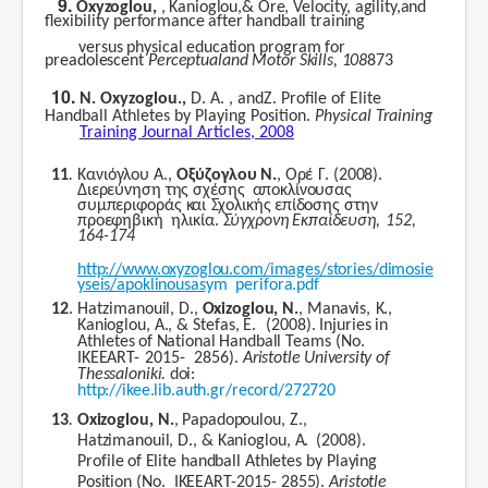
9.
Oxyzoglou,
,
Kanioglou,
&
Ore,
Velocity,
agility,
a
nd
flexibility
performance
after
handball
training
versus
physical
education
program
for
preadolescent
Perceptual
and
Motor
Skills, 108
873
10.
N
.
Oxyzoglou
.,
D
.
A
.
,
and
Z
.
Profile of Elite
Handball Athletes by Playing Position.
Physical Training
Training Journal Articles, 2008
11
.
Κανιόγλου
Α.,
Οξύζογλου
Ν.
,
Ορέ
Γ.
(2008).
Διερεύνηση
της
σχέσης
αποκλίνουσας
συμπεριφοράς
και
Σχολικής
επίδοσης
στην
προεφηβική
ηλικία.
Σύγχρονη
Εκπαίδευση,
152,
164-174
http://www.oxyzoglou.com/images/stories/dimosie
yseis/apoklinousas
ym
perifora.pdf
12
.
Hatzimanouil,
D.,
Oxizoglou,
N.
,
Manavis,
K.,
Kanioglou,
A.,
&
Stefas,
E.
(2008).
Injuries
in
Athletes
o
f
National
Handball
Teams
(No.
IKEEART-
2015-
2856).
Aristotle
University
of
Thessaloniki.
doi:
http://ikee.lib.auth.gr/record/272720
13
.
Oxizoglou,
N.
,
Papadopoulou,
Z.,
Hatzimanouil,
D.,
&
Kanioglou,
A.
(2008).
Profile
o
f
Elite
handball
Athletes
by
Playing
Position
(No.
IKEEART-2015-
2855).
Aristotle