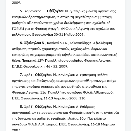
2009.
5.
Γιοβανέκος Τ.,
Οξύζογλου Ν.
Εμπειρική μελέτη οργάνωσης
κινητικών δραστηριοτήτων με στόχο τη μεγαλύτερη συμμετοχή
ο
μαθητών αξιοποιώντας το χρόνο διαλείμματος στο σχολείο.
4
FORUM για τη Φυσική Αγωγή, «Η Φυσική Αγωγή στο σχολείο του
μέλλοντος». Θεσσαλονίκη 30-31 Μαΐου 2009.
6.
Οξύζογλου Ν.,
Κανίογλου Α., Σαλονικίδης Κ.
Αξιολόγηση
ανθρωπομετρικών χαρακτηριστικών, ισχύος κάτω άκρων και
ευκαμψίας σε χειροσφαιριστές υψηλού επιπέδου κατά αγωνιστική
ου
θέση.
Πρακτικά 12
Πανελληνίου συνεδρίου Φυσικής Αγωγής,
Ε.Γ.Β.Ε. Θεσσαλονίκη, 46 - 52, 2009.
7.
Ορέ Γ.,
Οξύζογλου Ν.,
Κανίογλου Α.
Εμπειρική μελέτη
οργάνωσης και διεξαγωγής εσωτερικών πρωταθλημάτων με στόχο
τη μεγιστοποίηση συμμετοχής των μαθητών στο μάθημα της
Φυσικής Αγωγής
. 11ο Πανελλήνιο συνέδριο Φ.Α.& Αθλητισμού,
ΕΓΒΕ. Θεσσαλονίκη, 11-13 Απριλίου 2008, 110.
8.
Ορέ Γ.,
Οξύζογλου Ν.,
Κανίογλου Α.
Επίδραση
προγραμμάτων χειροσφαίρισης και Φυσικής αγωγής στην ανάπτυξη
της δύναμης σε μαθητές εφηβικής ηλικίας
. 10ο Πανελλήνιο
συνέδριο Φ.Α.& Αθλητισμού, ΕΓΒΕ. Θεσσαλονίκη, 16-18 Μαρτίου
2007.