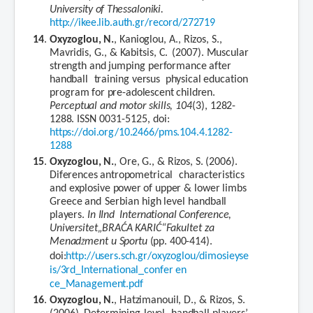
University
of
Thessaloniki.
http://ikee.lib.auth.gr/record/272719
14
.
Oxyzoglou,
N.
,
Kanioglou,
A.,
Rizos,
S.,
Mavridis,
G.,
&
Kabitsis,
C.
(2007).
Muscular
strength
and
jumping
performance
after
handball
training
versus
physical
education
program
for
pre-adolescent
children.
Perceptual
and
motor
skills,
104
(3),
1282-
1288.
ISSN 0031-5125,
doi:
https://doi.org/10.2466/pms.104.4.1282-
1288
15
.
Oxyzoglou,
N.
,
Ore, G.,
&
Rizos,
S.
(2006).
Diferences
antropometrical
characteristics
and
explosive
power
of
upper
& lower
limbs
Greece
a
nd
Serbian
high
level
handball
players.
In
IInd
International
Conference,
Universitet„BRAĆA
KARIĆ“Fakultet
za
Menad
ment
u
Sportu
(pp. 400-414).
Ž
doi:
http://users.sch.gr/oxyzoglou/dimosieyse
is/3rd_International_confer
en
ce_Management.pdf
16
.
Oxyzoglou,
N.
,
Hatzimanouil,
D.,
&
Rizos,
S.