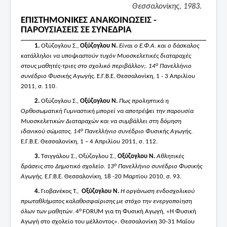
Θεσσαλονίκης, 1983.
ΕΠΙΣΤΗΜΟΝΙΚΕΣ ΑΝΑΚΟΙΝΩΣΕΙΣ -
ΠΑΡΟΥΣΙΑΣΕΙΣ ΣΕ ΣΥΝΕΔΡΙΑ
1.
Οξύζογλου Σ.,
Οξύζογλου Ν
.
Είναι ο Ε.Φ.Α. και ο δάσκαλος
κατάλληλοι να υποψιαστούν τυχόν Μυοσκελετικές διαταραχές
ο
στους μαθητές-τριες στο σχολικό περιβάλλον;. 14
Πανελλήνιο
συνέδριο Φυσικής Αγωγής
. Ε.Γ.Β.Ε. Θεσσαλονίκη, 1 - 3 Απριλίου
2011, σ. 110.
2.
Οξύζογλου Σ.,
Οξύζογλου Ν
.
Πως προληπτικά η
Ορθοσωματική Γυμναστική μπορεί να αποτρέψει την παρουσία
Μυοσκελετικών Διαταραχών και να συμβάλλει στη δόμηση
ο
ιδανικού σώματος.
14
Πανελλήνιο συνέδριο Φυσικής Αγωγής
.
Ε.Γ.Β.Ε. Θεσσαλονίκη, 1 – 4 Απριλίου 2011, σ. 112.
3.
Τσιγγάλου Σ., Οξύζογλου Σ.,
Οξύζογλου Ν
.
Αθλητικές
ο
δράσεις στο Δημοτικό σχολείο. 13
Πανελλήνιο συνέδριο Φυσικής
Αγωγής
. Ε.Γ.Β.Ε. Θεσσαλονίκη, 18 -20 Μαρτίου 2010, σ. 93.
4.
Γιοβανέκος Τ.,
Οξύζογλου Ν.
Η οργάνωση ενδοσχολικού
πρωταθλήματος καλαθοσφαίρισης με στόχο την ενεργοποίηση
ο
όλων των μαθητών
. 4
FORUM για τη Φυσική Αγωγή, «Η Φυσική
Αγωγή στο σχολείο του μέλλοντος». Θεσσαλονίκη 30-31 Μαΐου