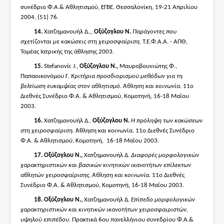
συνέδριο Φ.Α.& Αθλητισμού, ΕΓΒΕ. Θεσσαλονίκη, 19-21 Απριλίου
2004, (51) 76.
14.
Χατζημανουήλ Δ.,,
Οξύζογλου Ν.
Παράγοντες που
σχετίζονται με κακώσεις στη χειροσφαίριση.
Τ.Ε.Φ.Α.Α. - ΑΠΘ,
Τομέας Ιατρικής της άθλησης 2003.
15.
Stefanovic J.,
Οξύζογλου Ν.,
Mαυροβουνιώτης Φ.,
Παπαοικονόμου Γ.
Κριτήρια προσδιορισμού μεθόδων για τη
βελτίωση ευκαμψίας στον αθλητισμό. Άθληση και κοινωνία
. 11ο
Διεθνές Συνέδριο Φ.Α. & Αθλητισμού, Κομοτηνή, 16-18 Μαΐου
2003.
16.
Χατζημανουήλ Δ.,
Οξύζογλου Ν.
Η πρόληψη των κακώσεων
στη χειροσφαίριση.
Άθληση και κοινωνία. 11ο Διεθνές Συνέδριο
Φ.Α. & Αθλητισμού, Κομοτηνή, 16-18 Μαΐου 2003.
17.
Οξύζογλου Ν.,
Χατζημανουήλ Δ.
Διαφορές μορφολογικών
χαρακτηριστικών και βασικών κινητικών ικανοτήτων επίλεκτων
αθλητών χειροσφαίρισης. Άθληση και κοινωνία.
11ο Διεθνές
Συνέδριο Φ.Α. & Αθλητισμού, Κομοτηνή, 16-18 Μαΐου 2003.
18.
Οξύζογλου Ν.,
Χατζημανουήλ Δ.
Επίπεδο μορφολογικών
χαρακτηριστικών και κινητικών ικανοτήτων χειροσφαιριστών,
υψηλού επιπέδου
. Πρακτικά 6ου πανελλήνιου συνεδρίου Φ.Α.&