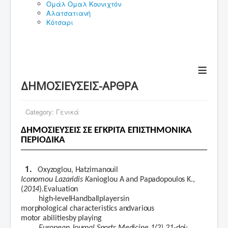
Ομάλ Ομαλ Κουνιχτόν
Αλατσατιανή
Κότσαρι
≡
ΔΗΜΟΣΙΕΥΣΕΙΣ-ΑΡΘΡΑ
Category:
Γενικά
ΔΗΜΟΣΙΕΥΣΕΙΣ ΣΕ ΕΓΚΡΙΤΑ ΕΠΙΣΤΗΜΟΝΙΚΑ
ΠΕΡΙΟΔΙΚΑ
1.
Oxyzoglou
,
Hatzimanouil
Iconomou
Lazaridis
K
anioglou
A
and
Papadopoulos K.,
(
2014
).
Evaluation
high-level
Handball
players
in
morphological
characteristics
a
nd
various
motor
abilities
by
playing