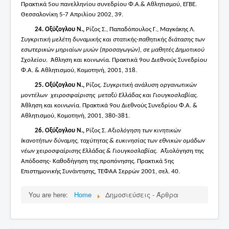
Πρακτικά 5ου πανελληνίου συνεδρίου Φ.Α.& Αθλητισμού, ΕΓΒΕ.
Θεσσαλονίκη 5-7 Απριλίου 2002, 39.
24.
Οξύζογλου Ν.,
Ρίζος Σ., Παπαδόπουλος Γ., Μαγκάκης Λ.
Συγκριτική μελέτη δυναμικής και στατικής-παθητικής διάτασης των
εσωτερικών μηριαίων μυών (προσαγωγών), σε μαθητές Δημοτικού
Σχολείου
. Άθληση και κοινωνία. Πρακτικά 9ου Διεθνούς Συνεδρίου
Φ.Α. & Αθλητισμού, Κομοτηνή, 2001, 318.
25.
Oξύζογλου Ν.,
Ρίζος.
Συγκριτική ανάλυση οργανωτικών
μοντέλων χειροσφαίρισης μεταξύ Ελλάδας και Γιουγκοσλαβίας
.
Άθληση και κοινωνία. Πρακτικά 9ου Διεθνούς Συνεδρίου Φ.Α. &
Αθλητισμού, Κομοτηνή, 2001, 380-381.
26.
Οξύζογλου Ν.,
Ρίζος Σ.
Αξιολόγηση των κινητικών
Ικανοτήτων δύναμης, ταχύτητας & ευκινησίας των εθνικών ομάδων
νέων χειροσφαίρισης Ελλάδας & Γιουγκοσλαβίας
. Αξιολόγηση της
Απόδοσης- Καθοδήγηση της προπόνησης. Πρακτικά 5ης
Επιστημονικής Συνάντησης, ΤΕΦΑΑ Σερρών 2001, σελ. 40.
You are here:
Home
Δημοσιεύσεις - Άρθρα