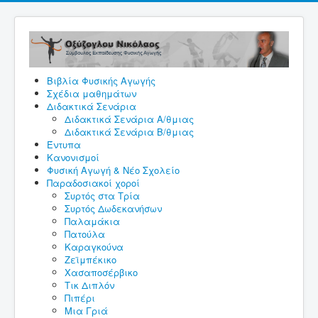
Βιβλία Φυσικής Αγωγής
Σχέδια μαθημάτων
Διδακτικά Σενάρια
Διδακτικά Σενάρια A/θμιας
Διδακτικά Σενάρια Β/θμιας
Έντυπα
Κανονισμοί
Φυσική Αγωγή & Νέο Σχολείο
Παραδοσιακοί χοροί
Συρτός στα Τρία
Συρτός Δωδεκανήσων
Παλαμάκια
Πατούλα
Καραγκούνα
Ζεϊμπέκικο
Χασαποσέρβικο
Τικ Διπλόν
Πιπέρι
Μια Γριά