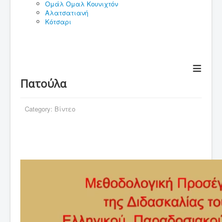
Ομάλ Ομαλ Κουνιχτόν
Αλατσατιανή
Κότσαρι
≡
Πατούλα
Category:
Βίντεο