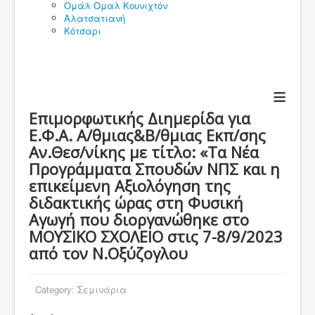
Ομάλ Ομαλ Κουνιχτόν
Αλατσατιανή
Κότσαρι
≡
Επιμορφωτικής Διημερίδα για
Ε.Φ.Α. Α/θμιας&Β/θμιας Εκπ/σης
Αν.Θεσ/νίκης με τίτλο: «Τα Νέα
Προγράμματα Σπουδών ΝΠΣ και η
επικείμενη Αξιολόγηση της
διδακτικής ώρας στη Φυσική
Αγωγή που διοργανώθηκε στο
ΜΟΥΣΙΚΟ ΣΧΟΛΕΙΟ στις 7-8/9/2023
από τον Ν.Οξύζογλου
Category:
Σεμινάρια