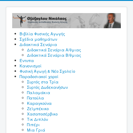
Βιβλία Φυσικής Αγωγής
Σχέδια μαθημάτων
Διδακτικά Σενάρια
Διδακτικά Σενάρια A/θμιας
Διδακτικά Σενάρια Β/θμιας
Έντυπα
Κανονισμοί
Φυσική Αγωγή & Νέο Σχολείο
Παραδοσιακοί χοροί
Συρτός στα Τρία
Συρτός Δωδεκανήσων
Παλαμάκια
Πατούλα
Καραγκούνα
Ζεϊμπέκικο
Χασαποσέρβικο
Τικ Διπλόν
Πιπέρι
Μια Γριά