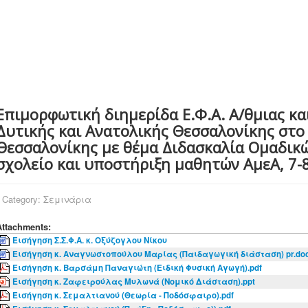
Επιμορφωτική διημερίδα Ε.Φ.Α. Α/θμιας κα
Δυτικής και Ανατολικής Θεσσαλονίκης στο
Θεσσαλονίκης με θέμα Διδασκαλία Ομαδικ
σχολείο και υποστήριξη μαθητών ΑμεΑ, 7-
Category:
Σεμινάρια
Attachments:
Εισήγηση Σ.Σ.Φ.Α. κ. Οξύζογλου Νίκου
Εισήγηση κ. Αναγνωστοπούλου Μαρίας (Παιδαγωγική διάσταση) pr.do
Εισήγηση κ. Βαρσάμη Παναγιώτη (Ειδική Φυσική Αγωγή).pdf
Εισήγηση κ. Ζαφειρούλας Μυλωνά (Νομικό Διάσταση).ppt
Εισήγηση κ. Σεμαλτιανού (Θεωρία - Ποδόσφαιρο).pdf