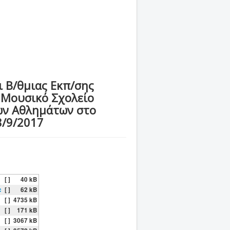
ι Β/θμιας Εκπ/σης
 Μουσικό Σχολείο
ών Αθλημάτων στο
8/9/2017
[ ]
40 kB
c
[ ]
62 kB
[ ]
4735 kB
[ ]
171 kB
[ ]
3067 kB