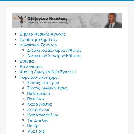
Βιβλία Φυσικής Αγωγής
Σχέδια μαθημάτων
Διδακτικά Σενάρια
Διδακτικά Σενάρια A/θμιας
Διδακτικά Σενάρια Β/θμιας
Έντυπα
Κανονισμοί
Φυσική Αγωγή & Νέο Σχολείο
Παραδοσιακοί χοροί
Συρτός στα Τρία
Συρτός Δωδεκανήσων
Παλαμάκια
Πατούλα
Καραγκούνα
Ζεϊμπέκικο
Χασαποσέρβικο
Τικ Διπλόν
Πιπέρι
Μια Γριά